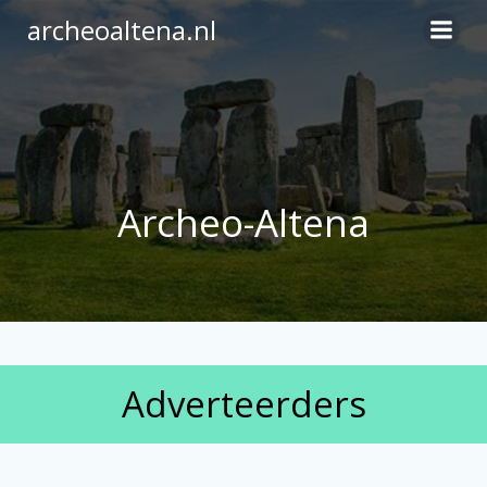
Ga
archeoaltena.nl
naar
de
inhoud
Archeo-Altena
Adverteerders