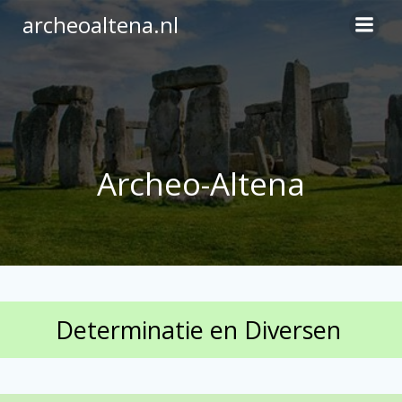
Ga
archeoaltena.nl
naar
de
inhoud
Archeo-Altena
Determinatie en Diversen