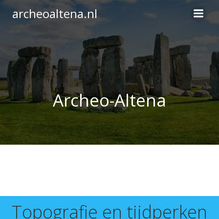
Ga
archeoaltena.nl
naar
de
inhoud
Archeo-Altena
Topografie en tijdperken