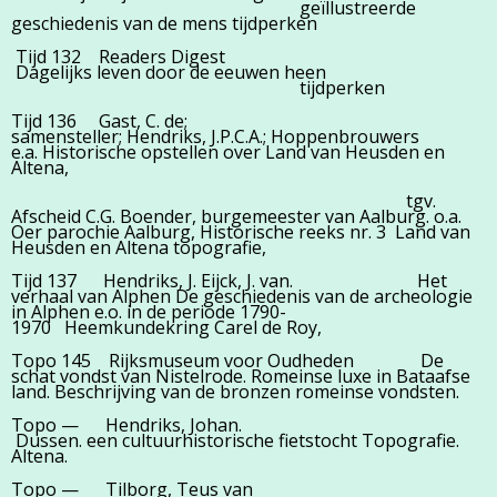
geïllustreerde
geschiedenis van de mens tijdperken
Tijd 132 Readers Digest
Dagelijks leven door de eeuwen heen
tijdperken
Tijd 136 Gast, C. de;
samensteller; Hendriks, J.P.C.A.; Hoppenbrouwers
e.a. Historische opstellen over Land van Heusden en
Altena,
tgv.
Afscheid C.G. Boender, burgemeester van Aalburg. o.a.
Oer parochie Aalburg, Historische reeks nr. 3 Land van
Heusden en Altena topografie,
Tijd 137 Hendriks, J. Eijck, J. van. Het
verhaal van Alphen De geschiedenis van de archeologie
in Alphen e.o. in de periode 1790-
1970 Heemkundekring Carel de Roy,
Topo 145 Rijksmuseum voor Oudheden De
schat vondst van Nistelrode. Romeinse luxe in Bataafse
land. Beschrijving van de bronzen romeinse vondsten.
Topo — Hendriks, Johan.
Dussen. een cultuurhistorische fietstocht Topografie.
Altena.
Topo — Tilborg, Teus van