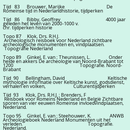
Tijd 83 Brouwer, Marijke De
Romeinse tijd in Nederlandhistorie, tijdperken
Tijd 86 Bibby, Geoffrey 4000 jaar
geleden het leven van 2000-1000 v.
chr. tijdperken historie
Topo 87 Klok, Drs. R.H.J.
Archeologisch reisboek voor Nederland zichtbare
archeologische monumenten en, vindplaatsen.
Topografie Nederland
Topo 89 Ginkel, E. van ; Theunissen, L. Onder
heide en akkers De archeologie van Noord-Brabant tot
1200 Topografie. Noord-
Brabant
Tijd 90 Bellingham, David Keltische
mythologie informatie over Keltische kunst, godsdienst,
verhalen en volken, Culturentijdperken
Tijd 93 Klok, Drs. R.H.J. ; Brenders, F
Reisboek voor Romeins Nederland en België Zichtbare
sporen van vier eeuwen Romeinse invloedvindplaatsen,
Nederland.
Topo 95 Ginkel, E. van ; Steehouwer, K. ANWB
Archeologieboek Nederland Monumenten uit het
verleden. Topografie.
Nederland.