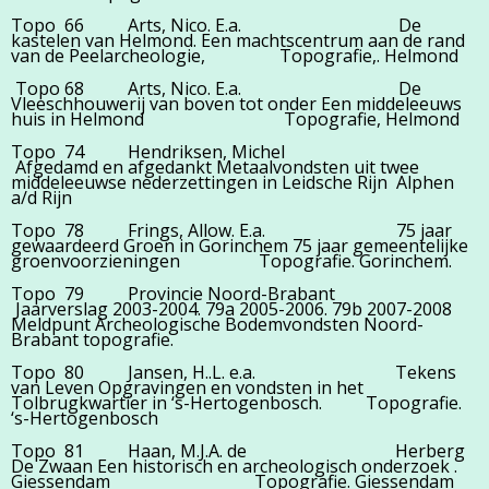
Topo 66 Arts, Nico. E.a. De
kastelen van Helmond. Een machtscentrum aan de rand
van de Peelarcheologie, Topografie,. Helmond
Topo 68 Arts, Nico. E.a. De
Vleeschhouwerij van boven tot onder Een middeleeuws
huis in Helmond Topografie, Helmond
Topo 74 Hendriksen, Michel
Afgedamd en afgedankt Metaalvondsten uit twee
middeleeuwse nederzettingen in Leidsche Rijn Alphen
a/d Rijn
Topo 78 Frings, Allow. E.a. 75 jaar
gewaardeerd Groen in Gorinchem 75 jaar gemeentelijke
groenvoorzieningen Topografie. Gorinchem.
Topo 79 Provincie Noord-Brabant
Jaarverslag 2003-2004. 79a 2005-2006. 79b 2007-2008
Meldpunt Archeologische Bodemvondsten Noord-
Brabant topografie.
Topo 80 Jansen, H..L. e.a. Tekens
van Leven Opgravingen en vondsten in het
Tolbrugkwartier in ‘s-Hertogenbosch. Topografie.
‘s-Hertogenbosch
Topo 81 Haan, M.J.A. de Herberg
De Zwaan Een historisch en archeologisch onderzoek .
Giessendam Topografie. Giessendam