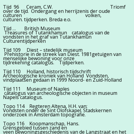
Tijd 96 Ceram, C.W. Triomf
over de tijd. Ondergang en herrijzenis der oude
culturen volken,
culturen. tijdperken. Breda e.o.
Tijd … British Museum
Treasures of Tutankhamun catalogus van de
vondsten in het graf van Tutankhamun
Culturentijdperken
Tijd 109 Diest – stedelijk museum
Prehistorie in de streek van Diest. 1981getuigen van
menselijke bewoning voor onze
tijdrekening catalogus. Tijdperken.
Tijd 110 Holland, historisch tijdschrift
Archeologische kroniek van Holland Vondsten,
vindplaatsen gedaan in 1999 Noord- en Zuid-Holland
Tijd 111 Museum of Naples
catalogus van archeologische objecten in museum
Napels catalogus.
Topo 114 Regteren Altena, H.H. van;
Vondsten onder de Sint Olofskapel. Stadskernen
onderzoek in Amsterdam topografie.
Topo 116 Koopmanschap, Hans.
Grensgebied tussen zand en
veen bewoningsgeschiedenis van de Langstraat en het