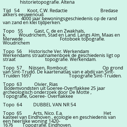
historietopografie. Altena
Tijd 54 Koot, C.W. Redactie Bredase
akkers eeuwenoud.
4000 jaar bewoningsgeschiedenis op de rand
van zand en klei tijdperken.
Topo 55 Gast, C. de en Zwakhals,
k. Woudrichem, Stad en Land. Langs Alm, Maas en
Merwede . Fotoboek topografie.
Woudrichem
Topo 56 Historische Ver. Werkendam
Werkendams straatnamenboek de geschiedenis ligt op
straat topografie. Werkendam.
Topo 57 Nijssen, Rombout; Op grond
van Sint-Trudo. De kaartenatlas van e abdij van Sint-
Truiden 1697 Topografie Sint-Truiden.
Topo 63 Oivier, Rias
Bodemvondsten uit Goeree-Overflakkee 25 jaar
archeologisch onderzoek door De Motte ,
Topografie, Goeree- Overflakkee
Topo 64 DUBBEL VAN NR 54
Topo 65 Arts, Nico. E.a. Het
kasteel van Eindhoven , ecologie en geschiedenis van
een heerlijke woning 1420-
1676 Topografie. Eindhoven.