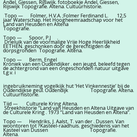
Andel, Giessen, Rijswijk. fotoboekje Andel, Giessen,
Rijswijk Topografie. Altena. Cultuurhistorie.
Topo — Folmer, H.V.A. ;Folmer Ferdinand L. 12,5
jaar Waterschap. Het Hoogheemraadschap voor het
Land van Heusden en Altena
Topografie.
Topo — Spoor, P.J .
Drieluik van de voormalige Vrije Hoge Heerlijkheid
EETHEN. geschonken door de gerechtigden de
dorpsgronden Topografie. Altena.
Topo — Berm, Engel
Kroniek van een Oudendijker . een jeugd, beleefd tegen
de achtergrond van een ongeschonden natuur uitgave
t.g.v. i
ingebruikneming vogelkijk hut ‘Het Vinkennestje’ bij de
Oudendijkse geul. Oudendijk Topografie. Altena.
Cultuurhistorie.
Tijd — Culturele Kring Altena.
Streekhistorie “Land van Heusden en Altena Uitgave van
de Culturele Kring . 1973 “Land van Heusden en Altena”.
Topo — Hendriks, J. Aalst, T. van der . Dussen. Van
woontoren tot ?Kasteel-raadhuis. geschiedenis van het
Kasteel van Dussen Topografie.
Altena.