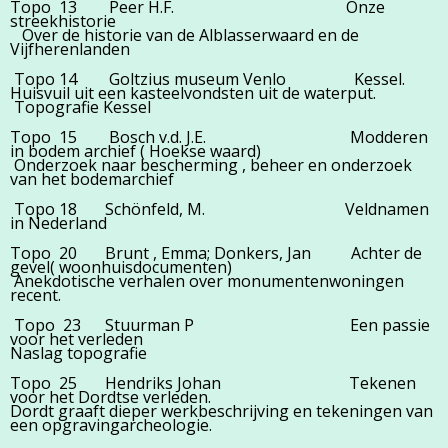
Topo 13 Peer H.F. Onze
streekhistorie
Over de historie van de Alblasserwaard en de
Vijfherenlanden
Topo 14 Goltzius museum Venlo Kessel.
Huisvuil uit een kasteelvondsten uit de waterput.
Topografie Kessel
Topo 15 Bosch v.d. J.E. Modderen
in bodem archief ( Hoekse waard)
Onderzoek naar bescherming , beheer en onderzoek
van het bodemarchief
Topo 18 Schönfeld, M. Veldnamen
in Nederland
Topo 20 Brunt , Emma; Donkers, Jan Achter de
gevel( woonhuisdocumenten)
Anekdotische verhalen over monumentenwoningen
recent.
Topo 23 Stuurman P Een passie
voor het verleden
Naslag topografie
Topo 25 Hendriks Johan Tekenen
voor het Dordtse verleden.
Dordt graaft dieper werkbeschrijving en tekeningen van
een opgravingarcheologie.