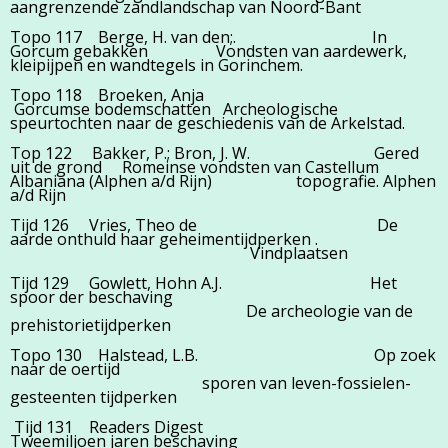
aangrenzende zandlandschap van Noord-Bant
Topo 117 Berge, H. van den;. In
Gorcum gebakken Vondsten van aardewerk,
kleipijpen en wandtegels in Gorinchem.
Topo 118 Broeken, Anja
Gorcumse bodemschatten Archeologische
speurtochten naar de geschiedenis van de Arkelstad.
Top 122 Bakker, P.; Bron, J. W. Gered
uit de grond Romeinse vondsten van Castellum
Albaniana (Alphen a/d Rijn) topografie. Alphen
a/d Rijn
Tijd 126 Vries, Theo de De
aarde onthuld haar geheimentijdperken .
Vindplaatsen
Tijd 129 Gowlett, Hohn A.J. Het
spoor der beschaving
De archeologie van de
prehistorietijdperken
Topo 130 Halstead, L.B. Op zoek
naar de oertijd
sporen van leven-fossielen-
gesteenten tijdperken
Tijd 131 Readers Digest
Tweemiljoen jaren beschaving