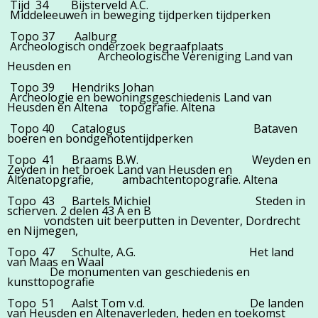
Tijd 34
Bijsterveld A.C.
Middeleeuwen in beweging tijdperken tijdperken
Topo 37 Aalburg
Archeologisch onderzoek begraafplaats
Archeologische Vereniging Land van
Heusden en
Topo 39 Hendriks Johan
Archeologie en bewoningsgeschiedenis Land van
Heusden en Altena topografie. Altena
Topo 40 Catalogus Bataven
boeren en bondgenotentijdperken
Topo 41 Braams B.W. Weyden en
Zeyden in het broek Land van Heusden en
Altenatopgrafie, ambachtentopografie. Altena
Topo 43 Bartels Michiel Steden in
scherven. 2 delen 43 A en B
vondsten uit beerputten in Deventer, Dordrecht
en Nijmegen,
Topo 47 Schulte, A.G. Het land
van Maas en Waal
De monumenten van geschiedenis en
kunsttopografie
Topo 51 Aalst Tom v.d. De landen
van Heusden en Altenaverleden, heden en toekomst