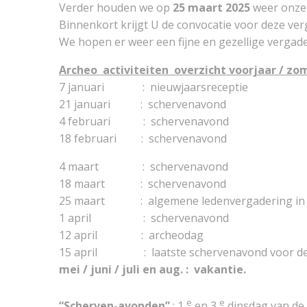
Verder houden we op
25 maart 2025
weer onze
Binnenkort krijgt U de convocatie voor deze ve
We hopen er weer een fijne en gezellige vergad
Archeo activiteiten overzicht voorjaar / zo
7 januari : nieuwjaarsreceptie
21 januari : schervenavond
4 februari : schervenavond
18 februari : schervenavond
4 maart : schervenavond
18 maart : schervenavond
25 maart : algemene ledenvergadering in F
1 april : schervenavond
12 april : archeodag
15 april : laatste schervenavond voor de
mei / juni / juli en aug. : vakantie.
e
e
“Scherven-avonden”
: 1
en 3
dinsdag van de m