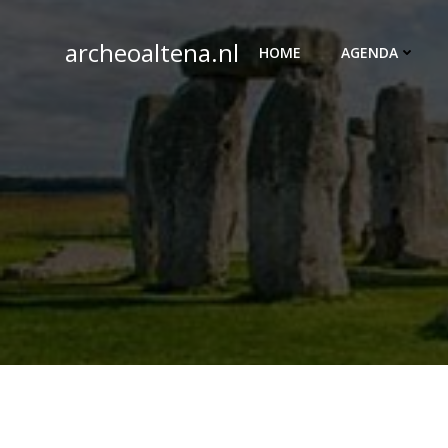
Ga
naar
archeoaltena.nl
HOME
AGENDA
de
inhoud