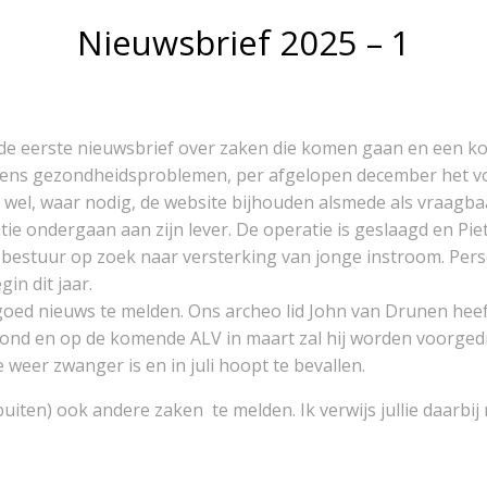
Nieuwsbrief 2025 – 1
de eerste nieuwsbrief over zaken die komen gaan en een kort
egens gezondheidsproblemen, per afgelopen december het v
ft wel, waar nodig, de website bijhouden alsmede als vraagb
ondergaan aan zijn lever. De operatie is geslaagd en Piet voe
 bestuur op zoek naar versterking van jonge instroom. Perso
in dit jaar.
oed nieuws te melden. Ons archeo lid John van Drunen heeft
ond en op de komende ALV in maart zal hij worden voorgedr
weer zwanger is en in juli hoopt te bevallen.
buiten) ook andere zaken te melden. Ik verwijs jullie daarbi