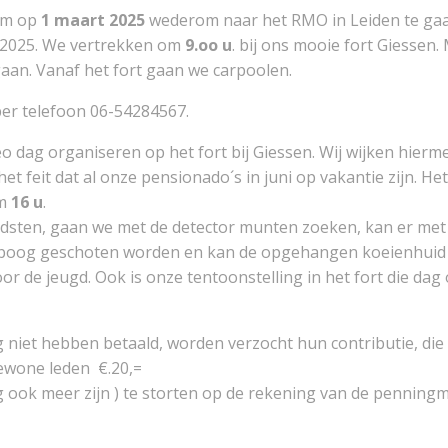
om op
1 maart 2025
wederom naar het RMO in Leiden te gaan 
rt 2025. We vertrekken om
9.oo u
. bij ons mooie fort Giesse
an. Vanaf het fort gaan we carpoolen.
er telefoon 06-54284567.
o dag organiseren op het fort bij Giessen. Wij wijken hierme
et feit dat al onze pensionado´s in juni op vakantie zijn. H
om
16 u
.
sten, gaan we met de detector munten zoeken, kan er met 
en boog geschoten worden en kan de opgehangen koeienhuid
de jeugd. Ook is onze tentoonstelling in het fort die dag 
niet hebben betaald, worden verzocht hun contributie, die g
gewone leden €.20,=
mag ook meer zijn ) te storten op de rekening van de pennin