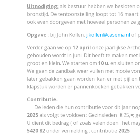
Uitnodiging:
als bestuur hebben we besloten 
bronstijd. De tentoonstelling loopt tot 16 maa
ook even doorgeven met hoeveel personen ze ga
Opgave
: bij John Kollen,
j.kollen@casema.nl
of p
Verder gaan we op
12 april
onze jaarlijkse Arche
gehouden wordt in juni. Dit heeft te maken met h
groot en klein. We starten om
10 u
. en sluiten 
We gaan de zandbak weer vullen met mooie vond
later gebakken gaan worden; kan er met pijl 
klapstuk worden er pannenkoeken gebakken voor 
Contributie.
De leden die hun contributie voor dit jaar nog 
2025
als volgt te voldoen : Gezinsleden €.25,=; 
U dient dit bedrag ( of zoals velen doen : het 
5420 82
onder vermelding : contributie
2025
.