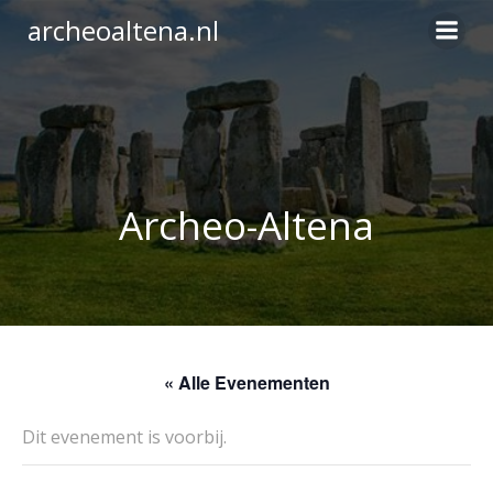
Ga
archeoaltena.nl
naar
de
inhoud
Archeo-Altena
« Alle Evenementen
Dit evenement is voorbij.