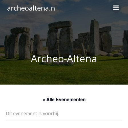
Ga
archeoaltena.nl
naar
de
inhoud
Archeo-Altena
« Alle Evenementen
Dit evenement is voorbij.