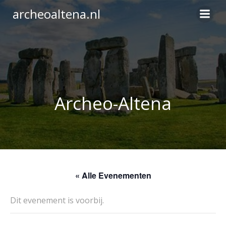
Ga
archeoaltena.nl
naar
de
inhoud
Archeo-Altena
« Alle Evenementen
Dit evenement is voorbij.