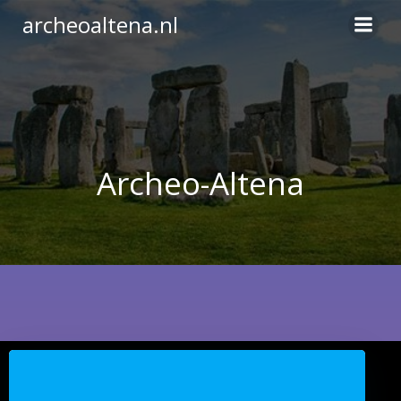
Ga
archeoaltena.nl
naar
de
inhoud
Archeo-Altena